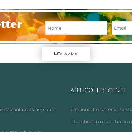
etter
Follow Me!
ARTICOLI RECENTI
er raccontare il vino, come
Cremona: tra torrone, mostar
Il Lambrusco a spicchi e la gi
ere con rubriche che