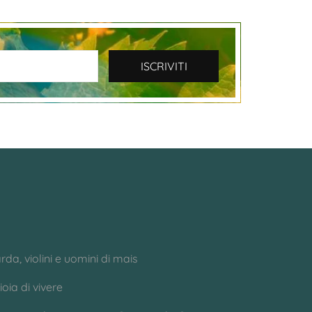
da, violini e uomini di mais
oia di vivere