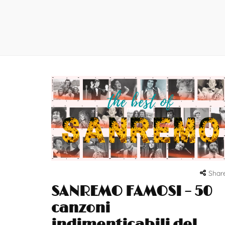
Shar
SANREMO FAMOSI​ – 50
canzoni
indimenticabili del