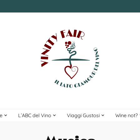
Be Wine
L’ABC del Vino
Viaggi Gustosi
e
L’ABC del Vino
Viaggi Gustosi
Wine not?