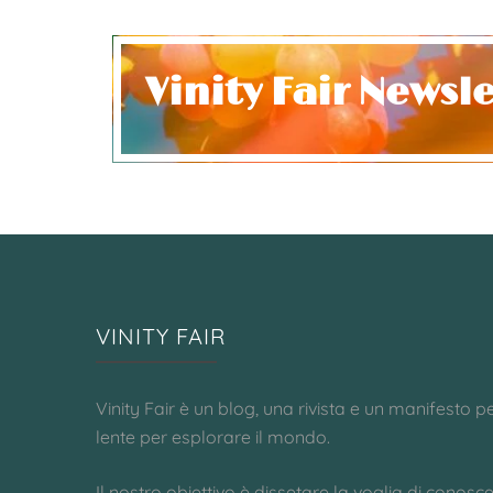
Vinity Fair Newsl
VINITY FAIR
Vinity Fair è un blog, una rivista e un manifesto p
lente per esplorare il mondo.
Il nostro obiettivo è dissetare la voglia di conosc