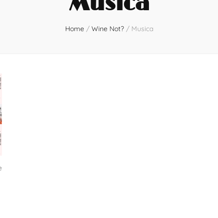
Musica
Home
/
Wine Not?
/
Musica
e