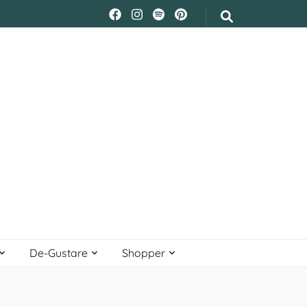
Wine not?
De-Gustare
Shopper
De-Gustare
Shopper