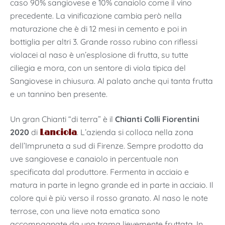
caso 90% sangiovese e 10% canaiolo come il vino
precedente. La vinificazione cambia però nella
maturazione che è di 12 mesi in cemento e poi in
bottiglia per altri 3. Grande rosso rubino con riflessi
violacei al naso è un’esplosione di frutta, su tutte
ciliegia e mora, con un sentore di viola tipica del
Sangiovese in chiusura. Al palato anche qui tanta frutta
e un tannino ben presente.
Un gran Chianti “di terra” è il
Chianti Colli Fiorentini
2020
di
. L’azienda si colloca nella zona
Lanciola
dell’Impruneta a sud di Firenze. Sempre prodotto da
uve sangiovese e canaiolo in percentuale non
specificata dal produttore. Fermenta in acciaio e
matura in parte in legno grande ed in parte in acciaio. Il
colore qui è più verso il rosso granato. Al naso le note
terrose, con una lieve nota ematica sono
accompagnate da una trama lievemente fruttata. In